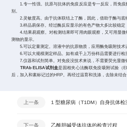
1.专一性强。抗原与抗体的免疫反应是专一反应，而免疫
别。
2.灵敏度高。由于抗体联结上了酶，因此，借助于酶与底
3.样品易保存。经过酶反应显示的有色产物大多比较稳定
4.结果易观察。对检测结果即可用肉眼观察，又可用显微
测物的显示。
5.可以定量测定。溶液中的抗原物质，应用酶免吸附技术
6.可以大规模测定样品。如有成千上万份样品需要进行检
7.仪器和试剂简单。对免疫没技术来说，不需要荧光显微镜
TRAb ELISA试剂盒
是固相夹心法酶联免疫吸附试验（EL
后，加入和素标记过的HRP。再经过温育和洗涤，去除未结合
上一条
1 型糖尿病（T1DM）自身抗体检
下一条
乙酰胆碱受体抗体的检查过程