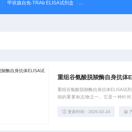
甲状腺自免-TRAb ELISA试剂盒
RSR 乙酰胆碱受体抗体
重组谷氨酸脱羧酶自身抗体EL
重组谷氨酸脱羧酶自身抗体ELISA试剂盒
病的重要标志物之一。它是一种针对人
白。GAD酶是负责神经系统中神经递
D酶的抗体，这些抗体可破坏GAD酶
更新时间：2025-02-24