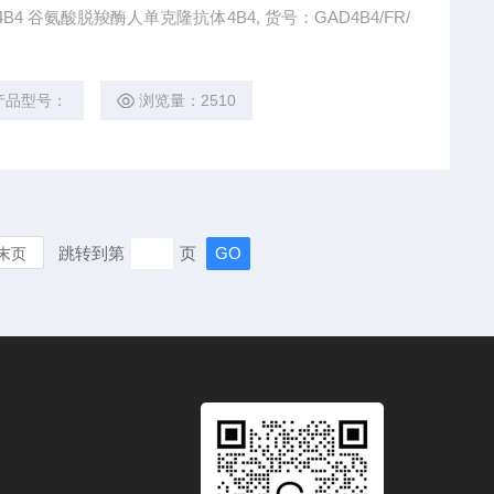
 谷氨酸脱羧酶人单克隆抗体4B4, 货号：GAD4B4/FR/
产品型号：
浏览量：2510
跳转到第
页
末页