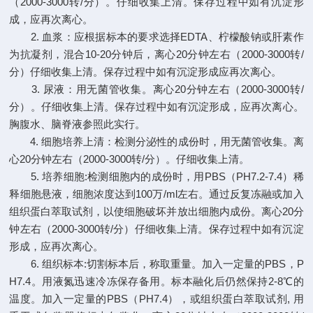
（2000-3000转/分）。仔细收集上清。保存过程中如有沉淀形
成，应再次离心。
2. 血浆：应根据标本的要求选择EDTA、柠檬酸钠或肝素作
为抗凝剂，混合10-20分钟后，离心20分钟左右（2000-3000转/
分）仔细收集上清。保存过程中如有沉淀形成应再次离心。
3. 尿液：用无菌管收集。离心20分钟左右（2000-3000转/
分）。仔细收集上清。保存过程中如有沉淀形成，应再次离心。
胸腹水、脑脊液参照此实行。
4. 细胞培养上清：检测分泌性的成份时，用无菌管收集。离
心20分钟左右（2000-3000转/分）。仔细收集上清。
5. 培养细胞:检测细胞内的成份时，用PBS（PH7.2-7.4）稀
释细胞悬液，细胞浓度达到100万/ml左右。通过反复冻融或加入
组织蛋白萃取试剂，以使细胞破坏并放出细胞内成份。离心20分
钟左右（2000-3000转/分）仔细收集上清。保存过程中如有沉淀
形成，应再次离心。
6. 组织标本:切割标本后，称取重量。加入一定量的PBS，P
H7.4。用液氮迅速冷冻保存备用。标本融化后仍然保持2-8℃的
温度。加入一定量的PBS（PH7.4），或组织蛋白萃取试剂, 用