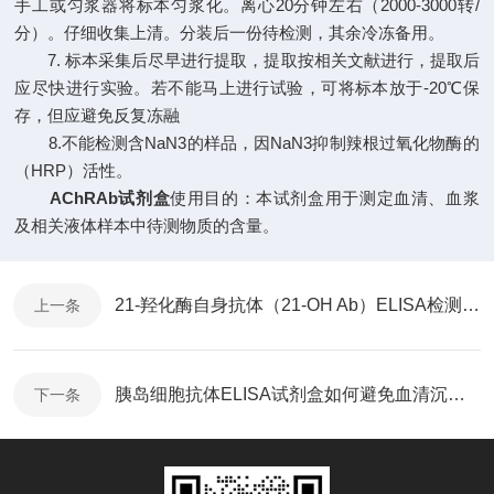
手工或匀浆器将标本匀浆化。离心20分钟左右（2000-3000转/
分）。仔细收集上清。分装后一份待检测，其余冷冻备用。
7. 标本采集后尽早进行提取，提取按相关文献进行，提取后
应尽快进行实验。若不能马上进行试验，可将标本放于-20℃保
存，但应避免反复冻融
8.不能检测含NaN3的样品，因NaN3抑制辣根过氧化物酶的
（HRP）活性。
AChRAb试剂盒
使用目的：本试剂盒用于测定血清、血浆
及相关液体样本中待测物质的含量。
21-羟化酶自身抗体（21-OH Ab）ELISA检测试剂盒
上一条
胰岛细胞抗体ELISA试剂盒如何避免血清沉淀物的产生
下一条