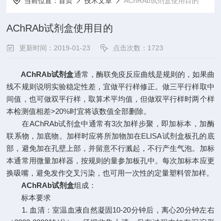
当前位置：
首页
技术文章
AChRAb试剂盒使用目的
AChRAb试剂盒使用目的
更新时间：2019-01-23
点击次数：1723
AChRAb试剂盒
通常，酶联免疫反应曲线是规则的，如果曲
线不规则说明实验稳定性差，宜做平行样修正。做三平行样取中
间值，也可做双平行样，取算术平均值，但做双平行样时两个样
本检测值相差>20%时宜将该数值全部删除。
在AChRAb试剂盒中通常有3次加样步聚，即加标本，加酶
联系物，加底物。加样时应将所加物加在ELISA试剂盒板孔的底
部，避免加在孔壁上部，并留意不行溅起，不行产生气泡。加标
本通常用微量加样器，按规则的量参加板孔中。每次加标本应更
换吸嘴，避免发作交叉污染，也可用一次性的定量塑料管加样。
AChRAb试剂盒
组成：
标本要求
1. 血清：室温血液自然凝固10-20分钟后，离心20分钟左右