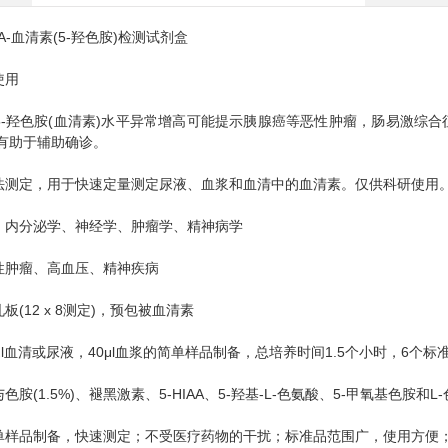
A-血清素(5-羟色胺)检测试剂盒
使用
羟色胺(血清素)水平异常增高可能提示胰腺癌等恶性肿瘤，肠易激综合
平有助于辅助确诊。
定，用于快速定量测定尿液、血浆和血清中的血清素。仅供科研使用
分泌学、神经学、肿瘤学、精神病学
肿瘤、高血压、精神疾病
12 x 8测定)，预包被血清素
血清或尿液，40μl血浆的简单样品制备，总培养时间1.5个小时，6个标准品，范
(1.5%)、褪黑激素、5-HIAA、5-羟基-L-色氨酸、5-甲氧基色胺和
品制备，快速测定；不受医疗药物的干扰；标准品范围广，使用方便；