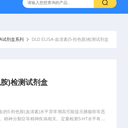
ELISA试剂盒
神经免疫-RSR 水通道蛋白4抗体ELISA试剂盒
ISA试剂盒系列
DLD ELISA-血清素(5-羟色胺)检测试剂盒
羟色胺)检测试剂盒
盒外周血的5-羟色胺(血清素)水平异常增高可能提示胰腺癌等恶
、精神分裂症等精神疾病相关。定量检测5-HT水平有助