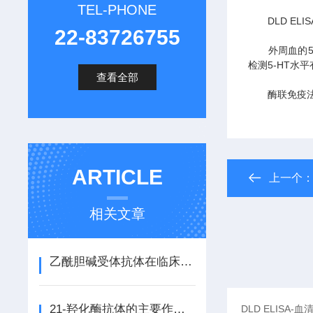
TEL-PHONE
DLD ELIS
22-83726755
外周血的5-
检测5-HT水
查看全部
酶联免疫法测
ARTICLE
上一个
相关文章
乙酰胆碱受体抗体在临床诊断中具有重要价值
21-羟化酶抗体的主要作用是什么？