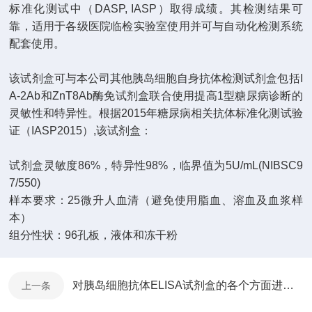
标准化测试中（
DASP, IASP
）取得成绩。其检测结果可
靠，适用于各级医院临检实验室使用并可与自动化检测系统
配套使用。
该试剂盒可与本公司其他胰岛细胞自身抗体检测试剂盒包括
I
A-2Ab
和
ZnT8Ab
酶免试剂盒联合使用提高
1
型糖尿病诊断的
灵敏性和特异性。根据
2015
年糖尿病相关抗体标准化测试验
证（
IASP2015
）
,
该试剂盒：
试剂盒灵敏度
86%
，特异性
98%
，临界值为
5U/mL(NIBSC9
7/550)
样本要求：
25
微升人血清（避免使用脂血、溶血及血浆样
本）
组分性状：
96
孔板，液体和冻干粉
对胰岛细胞抗体ELISA试剂盒的各个方面进行说明
上一条