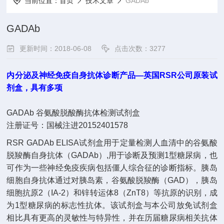
当前位置：
首页
技术文章
GADAb
GADAb
更新时间：2018-06-08
点击次数：3277
内分泌及神经免疫自身抗体诊断产品
—
英国
RSR
公司原装试
剂盒，具有多项
GADAb
谷氨酸脱酸酶抗体检测试剂盒
注册证号：国械注进
20152401578
RSR GADAb ELISA
试剂盒用于定量检测人血清中的谷氨酸
脱羧酶自身抗体（
GADAb
）
,
用于诊断及预测
1
型糖尿病，也
可作为一些神经免疫疾病包括僵人综合征的诊断指标。胰岛
细胞自身抗体通过对胰岛素，谷氨酸脱羧酶（
GAD
），胰岛
细胞抗原
2
（
IA-2
）和锌转运体
8
（
ZnT8
）等抗原的识别，成
为
1
型糖尿病的标志性抗体。该试剂盒与本公司
放免试剂盒
相比具有更高的灵敏性与特异性，并在历届糖尿病相关抗体