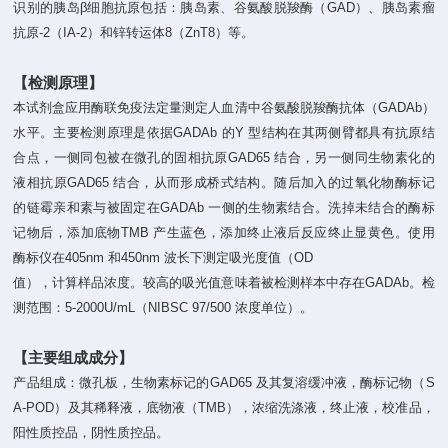
识别的胰岛β细胞抗原包括：胰岛素、谷氨酸脱羧酶（GAD）、胰岛素瘤
抗原-2（IA-2）和锌转运体8（ZnT8）等。
【检测原理】
本试剂盒应用酶联免疫法定量测定人血清中谷氨酸脱羧酶抗体（GADAb）
水平。主要检测原理是依据GADAb 的Y 型结构在其两侧臂都具有抗原结
合点，一侧同包被在微孔的固相抗原GAD65 结合，另一侧同生物素化的
液相抗原GAD65 结合，从而形成桥式结构。随后加入的过氧化物酶标记
的链霉亲和素与被固定在GADAb 一侧的生物素结合。洗掉未结合的酶标
记物后，添加底物TMB 产生蓝色，添加终止液后反应终止显黄色。使用
酶标仪在405nm 和450nm 波长下测定吸光度值（OD
值），计算样品浓度。较高的吸光值意味着被检测样本中存在GADAb。检
测范围：5-2000U/mL（NIBSC 97/500 浓度单位）。
【主要组成成分】
产品组成：微孔板，生物素标记的GAD65 及其复溶缓冲液，酶标记物（S
A-POD）及其稀释液，底物液（TMB），浓缩洗涤液，终止液，校准品，
阳性质控品，阴性质控品。