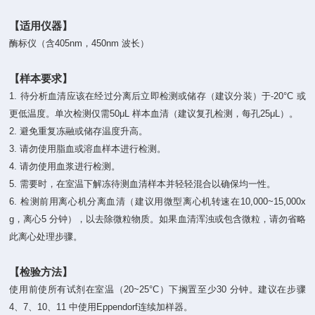
【适用仪器】
酶标仪（含405nm，450nm 波长）
【样本要求】
1. 待分析血清应该在经过分离后立即检测或储存（建议分装）于-20°C 或
更低温度。单次检测仅需50μL 样本血清（建议复孔检测，每孔25μL）。
2. 避免重复冻融或储存温度升高。
3. 请勿使用脂血或溶血样本进行检测。
4. 请勿使用血浆进行检测。
5. 需要时，在室温下解冻待测血清样本并轻轻混合以确保均一性。
6. 检测前用离心机分离血清（建议用微型离心机转速在10,000~15,000x
g，离心5 分钟），以去除微粒物质。如果血清浑浊或包含微粒，请勿省略
此离心处理步骤。
【检验方法】
使用前使所有试剂在室温（20~25°C）下搁置至少30 分钟。建议在步骤
4、7、10、11 中使用Eppendorf连续加样器。