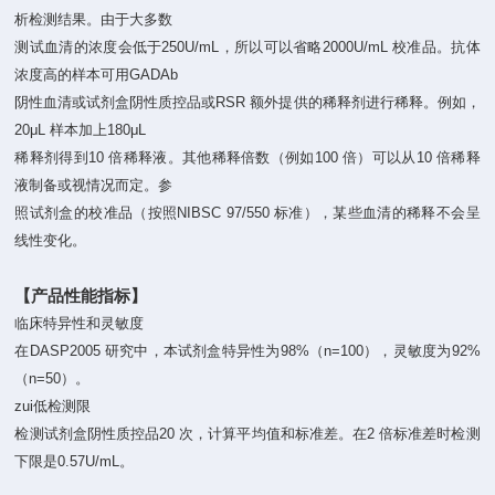
析检测结果。由于大多数
测试血清的浓度会低于250U/mL，所以可以省略2000U/mL 校准品。抗体
浓度高的样本可用GADAb
阴性血清或试剂盒阴性质控品或RSR 额外提供的稀释剂进行稀释。例如，
20μL 样本加上180μL
稀释剂得到10 倍稀释液。其他稀释倍数（例如100 倍）可以从10 倍稀释
液制备或视情况而定。参
照试剂盒的校准品（按照NIBSC 97/550 标准），某些血清的稀释不会呈
线性变化。
【产品性能指标】
临床特异性和灵敏度
在DASP2005 研究中，本试剂盒特异性为98%（n=100），灵敏度为92%
（n=50）。
zui低检测限
检测试剂盒阴性质控品20 次，计算平均值和标准差。在2 倍标准差时检测
下限是0.57U/mL。