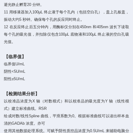
避光静止孵育20 分钟。
11 用移液器加入100μL 终止液于每个孔内（包括空白孔），盖上孔板盖，
振动大约5 秒钟。确保每个孔的反应同时终止。
12 在反应终止后五分钟内，用酶标仪分别在450nm 和405nm 波长下读取
每个孔的吸光值，并扣除仅包含100μL 底物液和100μL 终止液的空白孔吸
光值。
【临界值】
临界值U/mL
阴性<5U/mL
阳性≥5U/mL
【检测结果分析】
以校准品浓度为X 轴（对数模式）和以校准品的吸光度为Y 轴（线性模
式）建立标准曲线。RSR
绘成对数/线性Spline 曲线，平滑系数为0。根据标准曲线可以读出样本血
清的GADAb 浓度。亦可
使用其他数据处理系统。可赋予阴性质控品浓度为0.5U/mL 来辅助电脑分