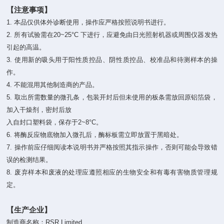
【注意事项】
1. 本品仅供体外诊断使用，操作应严格按照说明书进行。
2. 所有试验需在20~25°C 下进行，应避免由日光照射机器或周围仪器发热
引起的高温。
3. 使用新的吸头用于阳性质控品、阴性质控品、校准品和待测样本的操
作。
4. 不能混用其他制造商的产品。
5. 取出所需数量的微孔条，包装开封后但未使用的板条需放回原铝箔袋，
加入干燥剂，密封后放
入自封口塑料袋，保存于2~8°C。
6. 将酶反应物底物加入微孔后，酶标板需立即放置于黑暗处。
7. 操作前应仔细阅读本说明书并严格按照其指示操作，否则可能会导致错
误的检测结果。
8. 废弃样本和废液的处理应遵照相应的生物安全和有毒有害物质管理规
定。
【生产企业】
制造商名称：RSR Limited