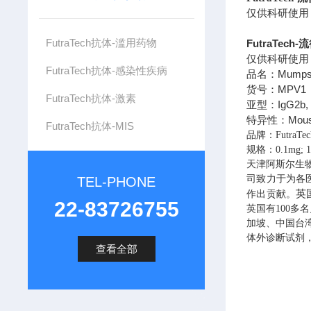
仅供科研使用
FutraTech抗体-滥用药物
FutraTec
仅供科研使用
FutraTech抗体-感染性疾病
Mumps
品名：
MPV1
货号：
FutraTech抗体-激素
IgG2b,
亚型：
Mous
特异性：
FutraTech抗体-MIS
品牌：FutraTec
规格：0.1mg; 
天津阿斯尔生
司致力于为各
TEL-PHONE
英
作出贡献。
22-83726755
英国有100
加坡、中国台
体外诊断试剂
查看全部