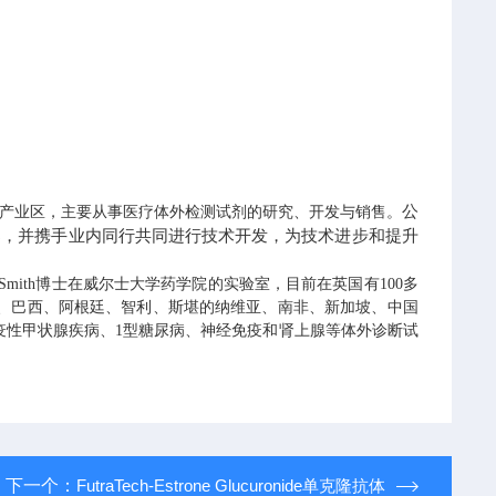
公
产业区，主要从事医疗体外检测试剂的研究、开发与销售。
案，并携手业内同行共同进行技术开发，为技术进步和提升
博士在威尔士大学药学院的实验室，目前在英国有
多
 Smith
100
、巴西、阿根廷、智利、斯堪的纳维亚、南非、新加坡、中国
疫性甲状腺疾病、
型糖尿病、神经免疫和肾上腺等体外诊断试
1
下一个：
FutraTech-Estrone Glucuronide单克隆抗体