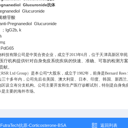
regnanediol Glucuronide抗体
gnanediol Glucuronide
葡糖苷酸
nti-Pregnanediol Glucuronide
；IgG2b, k
h
1mg
PdG65
物科技有限公司是中英合资企业，成立于
年
月，位于天津高新区华苑
2013
6
医疗机构提供针对自身免疫系统疾病的快速、准确、可靠的检测方
贡献。
（
）是本公司*大股东，成立于
年，前身是
RSR Ltd Group
1982
Bernard Rees
去三十多年内，公司先后在美国、澳大利亚、日本、印度、韩国、新西兰
地区设立有分支机构。公司主要开发和生产医疗诊断试剂，特别是自身免
本是主要的海外市场。
：
FutraTech抗原-Corticosterone-BSA
返回列表