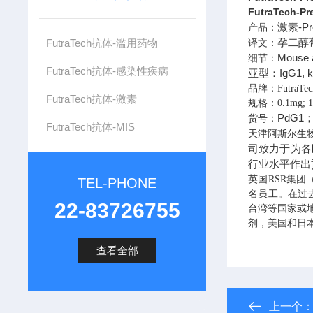
FutraTech-P
激素-Pre
产品：
孕二醇
FutraTech抗体-滥用药物
译文：
Mouse a
细节：
FutraTech抗体-感染性疾病
亚型：IgG1, k 
品牌：
FutraTec
FutraTech抗体-激素
规格：
0.1mg; 
PdG1；
货号：
FutraTech抗体-MIS
天津阿斯尔生
司致力于为各
行业水平作出
英国
集团
RSR
TEL-PHONE
名员工。在过
22-83726755
台湾等国家或
剂，美国和日
查看全部
上一个