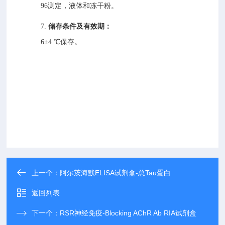
96
测定，液体和冻干粉。
7.
储存条件及有效期：
6
±
4
℃保存。
上一个：
阿尔茨海默ELISA试剂盒-总Tau蛋白
返回列表
下一个：
RSR神经免疫-Blocking AChR Ab RIA试剂盒