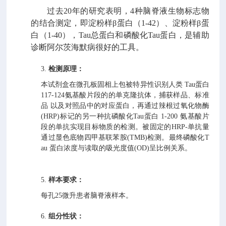
过去
20年的研究表明，4种脑脊液生物标志物
的结合测定，即淀粉样β蛋白
（
1-42）、淀粉样β蛋
白（1-40），Tau总蛋白和磷酸化Tau蛋白，是辅助
诊断阿
尔茨海默病很好的工具。
3.
检测原理：
本试剂盒在微孔板固相上包被特异性识别人类
Tau
蛋白
117-124
氨基酸片段的的单克
隆抗体，捕获样品、标准
品
以及对照品中的对应蛋白，再通过辣根过氧化物酶
(HRP)
标记的另一种抗磷酸化
Tau
蛋白
1-200
氨基酸片
段的单抗实现目标物质的检测。被固
定的
HRP-
单抗量
通过显色底物四甲基联苯胺
(TMB)
检测。最终磷酸化
T
au
蛋白浓度
与读取的吸光度值
(OD)
呈比例关系。
5.
样本要求：
每孔
25
微升患者脑脊液样本。
6.
组分性状：