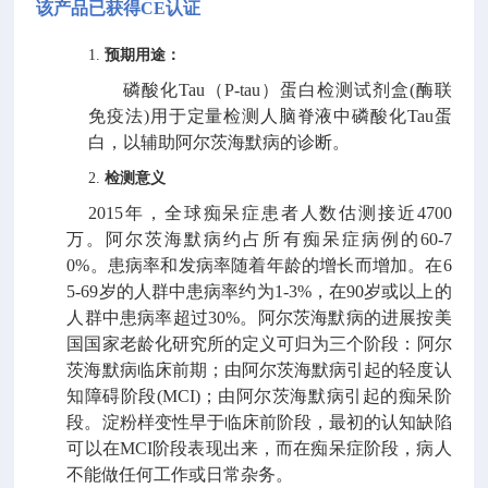
该产品已获得
CE
认证
1.
预期用途：
磷酸化
Tau（P-tau）蛋白检测试剂盒(酶联
免疫法)用于定量检测人脑脊液中磷酸化Tau
蛋
白，以辅助阿尔茨海默病的诊断。
2.
检测意义
2015年，全球痴呆症患者人数估测接近4700
万。阿尔茨海默病约占所有痴呆症病例的60-7
0%。患病率和
发病率随着年龄的增长而增加。在
6
5-69岁的人群中患病率约为1-3%，在90岁或以上
的
人群中患病率超过
30%。
阿尔茨海默病的进展按美
国国家老龄化研究所的定义可归为三个阶段：
阿尔
茨海默病临
床前期；由阿尔茨海默病引起的轻度认
知障碍阶段
(MCI)；由阿尔茨海默病引起的痴呆
阶
段。淀粉样变性早于临床前阶段，最初的认知缺陷
可以在
MCI阶段表现出来，而在
痴呆症阶段，病人
不能做任何工作或日常杂务。